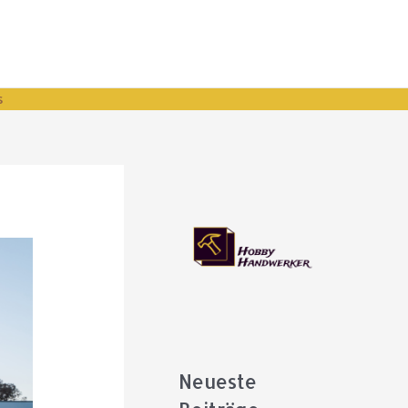
s
Neueste