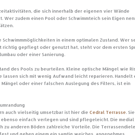
zeitaktivitäten, die sich innerhalb der eigenen vier Wände
tät. Wer zudem einen Pool oder Schwimmteich sein Eigen ne
hätzen.
die Schwimmmöglichkeiten in einem optimalen Zustand. Wer s
 richtig gepflegt oder genutzt hat, steht vor dem ersten S
olumbau oder einer Sanierung.
stand des Pools zu beurteilen. Kleine optische Mängel wie Ri
ie lassen sich mit wenig Aufwand leicht reparieren. Handelt 
Mängel oder einer falschen Auslegung des Filters, ist ein
olumrandung
rn auch vielseitig umsetzbar ist hier die
Cedral Terrasse
. Sie
h ebenso einfach verlegen und sind pflegeleicht.
Die medial
ch zu anderen Böden zahlreiche Vorteile. Die Terrassendiel
hfest und geben einem ein samtig weiches, angenehmes