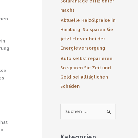
Solaranlage effizienter
macht
nnen
Aktuelle Heizölpreise in
Hamburg: So sparen Sie
jetzt clever bei der
ein
Energieversorgung
prung
Auto selbst reparieren:
So sparen Sie Zeit und
sse
Geld bei alltäglichen
es
Schäden
S
u
 hat
en
c
Kategorien