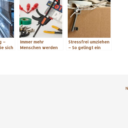
g –
Immer mehr
Stressfrei umziehen
ie sich
Menschen werden
– So gelingt ein
handwerklich tätig
entspannter
Wohnungswechsel
N