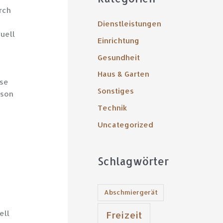
h
rch
e
Dienstleistungen
n
uell
Einrichtung
n
Gesundheit
a
Haus & Garten
c
sse
Sonstiges
h
rson
Technik
:
Uncategorized
Schlagwörter
Abschmiergerät
ell
Freizeit