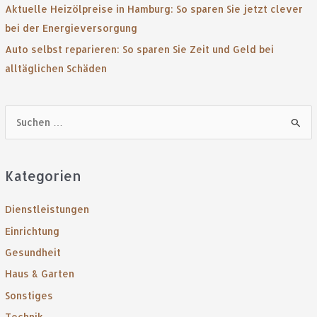
Aktuelle Heizölpreise in Hamburg: So sparen Sie jetzt clever
bei der Energieversorgung
Auto selbst reparieren: So sparen Sie Zeit und Geld bei
alltäglichen Schäden
S
u
c
Kategorien
h
e
Dienstleistungen
n
Einrichtung
n
Gesundheit
a
Haus & Garten
c
Sonstiges
h
:
Technik