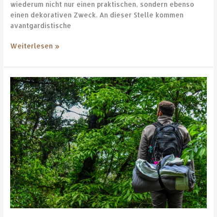
wiederum nicht nur einen praktischen, sondern ebenso
einen dekorativen Zweck. An dieser Stelle kommen
avantgardistische
Weiterlesen »
Schutz
vor
Mücken
–
Was
wirklich
hilft