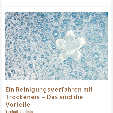
Ein
Reinigungsverfahren
mit
Trockeneis
–
Das
sind
die
Vorteile
Ein Reinigungsverfahren mit
Trockeneis – Das sind die
Vorteile
Technik
/
admin