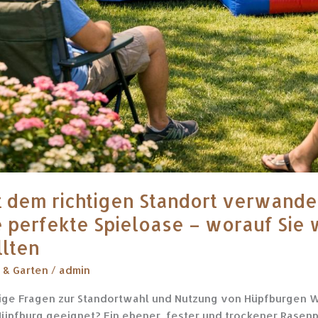
t dem richtigen Standort verwandelt
e perfekte Spieloase – worauf Sie 
llten
 & Garten
/
admin
ige Fragen zur Standortwahl und Nutzung von Hüpfburgen W
Hüpfburg geeignet? Ein ebener, fester und trockener Rasenplat