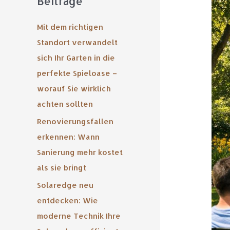
Beiträge
Stan
verw
Mit dem richtigen
sich
Standort verwandelt
Ihr
Gart
sich Ihr Garten in die
in
perfekte Spieloase –
die
worauf Sie wirklich
perf
achten sollten
Spie
–
Renovierungsfallen
wora
erkennen: Wann
Sie
Sanierung mehr kostet
wirkl
acht
als sie bringt
soll
Solaredge neu
entdecken: Wie
moderne Technik Ihre