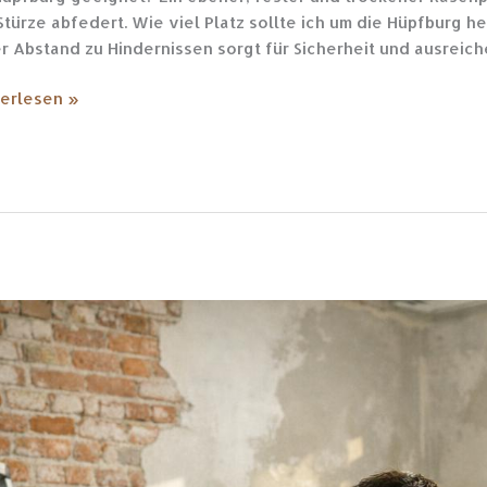
Stürze abfedert. Wie viel Platz sollte ich um die Hüpfburg 
r Abstand zu Hindernissen sorgt für Sicherheit und ausreic
erlesen »
vierungsfallen
nnen:
n
erung
r
et