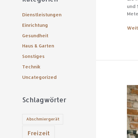
h
und 
e
Mete
Dienstleistungen
n
Einrichtung
Weit
n
Gesundheit
a
Haus & Garten
c
Sonstiges
h
Technik
:
Uncategorized
Reno
erke
Schlagwörter
Wan
Sani
meh
Abschmiergerät
kost
Freizeit
als