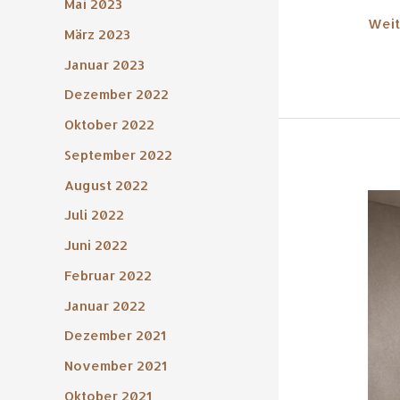
Mai 2023
Weit
März 2023
Januar 2023
Dezember 2022
Oktober 2022
September 2022
August 2022
Aktu
Juli 2022
Heiz
in
Juni 2022
Hamb
Februar 2022
So
Januar 2022
spar
Sie
Dezember 2021
jetzt
November 2021
clev
bei
Oktober 2021