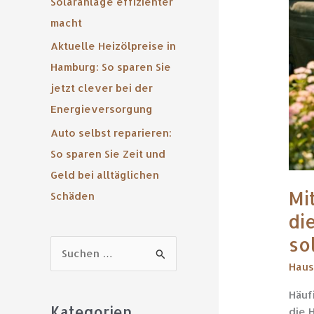
Solaranlage effizienter
macht
Aktuelle Heizölpreise in
Hamburg: So sparen Sie
jetzt clever bei der
Energieversorgung
Auto selbst reparieren:
So sparen Sie Zeit und
Geld bei alltäglichen
Mi
Schäden
di
so
S
Haus
u
Häuf
c
Kategorien
die 