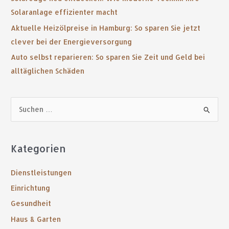
Solaranlage effizienter macht
Aktuelle Heizölpreise in Hamburg: So sparen Sie jetzt
clever bei der Energieversorgung
Auto selbst reparieren: So sparen Sie Zeit und Geld bei
alltäglichen Schäden
S
u
c
Kategorien
h
e
Dienstleistungen
n
Einrichtung
n
Gesundheit
a
Haus & Garten
c