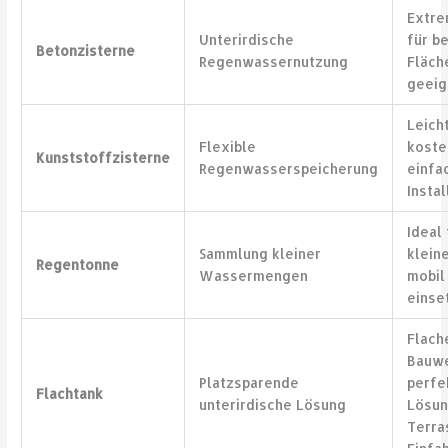
Extre
Unterirdische
für b
Betonzisterne
Regenwassernutzung
Fläch
geeig
Leicht
Flexible
koste
Kunststoffzisterne
Regenwasserspeicherung
einfa
Instal
Ideal 
Sammlung kleiner
klein
Regentonne
Wassermengen
mobil
einse
Flach
Bauwe
Platzsparende
perfe
Flachtank
unterirdische Lösung
Lösun
Terra