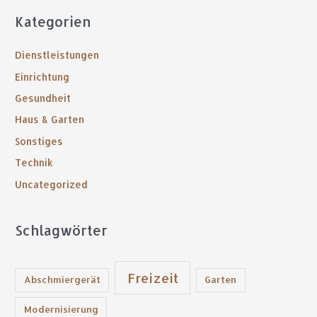
c
Kategorien
h
e
Dienstleistungen
n
Einrichtung
n
Gesundheit
a
Haus & Garten
c
Sonstiges
h
:
Technik
Uncategorized
Schlagwörter
Freizeit
Abschmiergerät
Garten
Modernisierung