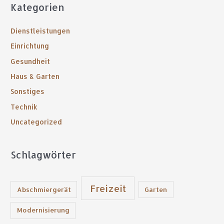
Kategorien
h
e
Dienstleistungen
n
Einrichtung
n
Gesundheit
a
Haus & Garten
c
Sonstiges
h
:
Technik
Uncategorized
Schlagwörter
Freizeit
Abschmiergerät
Garten
Modernisierung