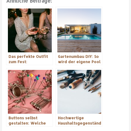
Ähnliche Beiträge:
Das perfekte Outfit
Gartenumbau DIY: So
zum Fest:
wird der eigene Pool
Weihnachten und
zum Wellnessresort
Silvester
Buttons selbst
Hochwertige
gestalten: Welche
Haushaltsgegenständ
Arten von Buttons &
e selbst anfertigen