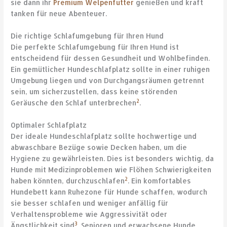
sie dann ihr
Premium Welpenfutter
genießen und kraft
tanken für neue Abenteuer.
Die richtige Schlafumgebung für Ihren Hund
Die perfekte Schlafumgebung für Ihren Hund ist
entscheidend für dessen Gesundheit und Wohlbefinden.
Ein gemütlicher Hundeschlafplatz sollte in einer ruhigen
Umgebung liegen und von Durchgangsräumen getrennt
sein, um sicherzustellen, dass keine störenden
2
Geräusche den Schlaf unterbrechen
.
Optimaler Schlafplatz
Der ideale Hundeschlafplatz sollte hochwertige und
abwaschbare Bezüge sowie Decken haben, um die
Hygiene zu gewährleisten. Dies ist besonders wichtig, da
Hunde mit Medizinproblemen wie Flöhen Schwierigkeiten
2
haben könnten, durchzuschlafen
. Ein komfortables
Hundebett kann Ruhezone für Hunde schaffen, wodurch
sie besser schlafen und weniger anfällig für
Verhaltensprobleme wie Aggressivität oder
3
Ängstlichkeit sind
. Senioren und erwachsene Hunde