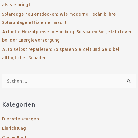
als sie bringt
Solaredge neu entdecken: Wie moderne Technik Ihre
Solaranlage effizienter macht
Aktuelle Heizölpreise in Hamburg: So sparen Sie jetzt clever
bei der Energieversorgung
Auto selbst reparieren: So sparen Sie Zeit und Geld bei
alltäglichen Schäden
S
u
c
Kategorien
h
e
Dienstleistungen
n
Einrichtung
n
Gesundheit