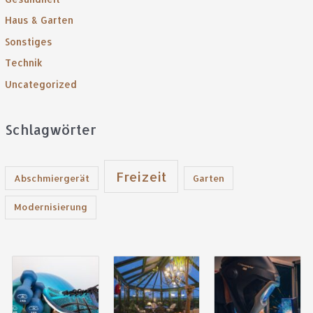
a
Haus & Garten
c
Sonstiges
h
:
Technik
Uncategorized
Schlagwörter
Freizeit
Abschmiergerät
Garten
Modernisierung