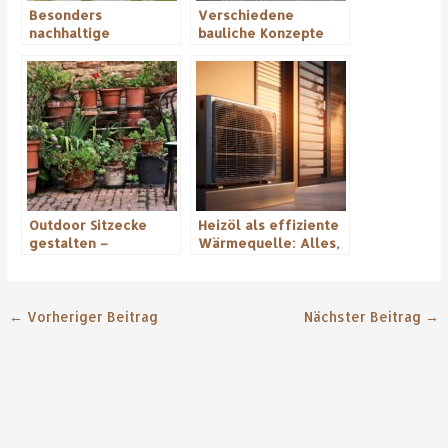
Besonders
Verschiedene
nachhaltige
bauliche Konzepte
Einrichtung im Garten
für die Küche
– so gehts
Outdoor Sitzecke
Heizöl als effiziente
gestalten –
Wärmequelle: Alles,
Entspannung und
was du wissen musst!
Gemütlichkeit im
Freien
←
Vorheriger Beitrag
Nächster Beitrag
→