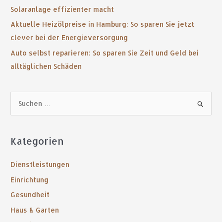
Solaranlage effizienter macht
Aktuelle Heizölpreise in Hamburg: So sparen Sie jetzt
clever bei der Energieversorgung
Auto selbst reparieren: So sparen Sie Zeit und Geld bei
alltäglichen Schäden
S
u
c
Kategorien
h
e
Dienstleistungen
n
Einrichtung
n
Gesundheit
a
Haus & Garten
c