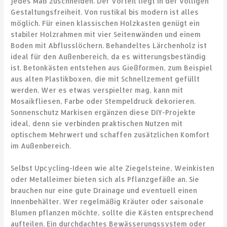
jedes Maß zuschneiden. Der Vorteil liegt in der völligen
Gestaltungsfreiheit. Von rustikal bis modern ist alles
möglich. Für einen klassischen Holzkasten genügt ein
stabiler Holzrahmen mit vier Seitenwänden und einem
Boden mit Abflusslöchern. Behandeltes Lärchenholz ist
ideal für den Außenbereich, da es witterungsbeständig
ist. Betonkästen entstehen aus Gießformen, zum Beispiel
aus alten Plastikboxen, die mit Schnellzement gefüllt
werden. Wer es etwas verspielter mag, kann mit
Mosaikfliesen, Farbe oder Stempeldruck dekorieren.
Sonnenschutz Markisen ergänzen diese DIY-Projekte
ideal, denn sie verbinden praktischen Nutzen mit
optischem Mehrwert und schaffen zusätzlichen Komfort
im Außenbereich.
Selbst Upcycling-Ideen wie alte Ziegelsteine, Weinkisten
oder Metalleimer bieten sich als Pflanzgefäße an. Sie
brauchen nur eine gute Drainage und eventuell einen
Innenbehälter. Wer regelmäßig Kräuter oder saisonale
Blumen pflanzen möchte, sollte die Kästen entsprechend
aufteilen. Ein durchdachtes Bewässerungssystem oder