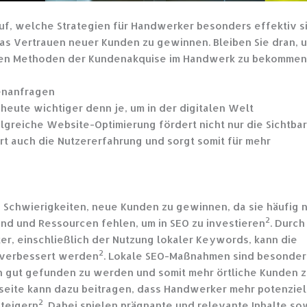
auf, welche Strategien für Handwerker besonders effektiv s
das Vertrauen neuer Kunden zu gewinnen. Bleiben Sie dran, 
chsten Methoden der Kundenakquise im Handwerk zu bekommen
enanfragen
heute wichtiger denn je, um in der digitalen Welt
olgreiche Website-Optimierung fördert nicht nur die Sichtbar
t auch die Nutzererfahrung und sorgt somit für mehr
chwierigkeiten, neue Kunden zu gewinnen, da sie häufig n
2
sind und Ressourcen fehlen, um in SEO zu investieren
. Durch
er, einschließlich der Nutzung lokaler Keywords, kann die
2
n verbessert werden
. Lokale SEO-Maßnahmen sind besonder
n gut gefunden zu werden und somit mehr örtliche Kunden 
seite kann dazu beitragen, dass Handwerker mehr potenziel
2
steigern
. Dabei spielen prägnante und relevante Inhalte so