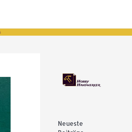
s
Neueste