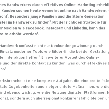
eines Handwerkers durch effektives Online-Marketing erhebl
e Kunden suchen heute vermehrt online nach Handwerkern,
1
acht
. Besonders junge Familien und die ältere Generation
1
ister im Handwerk zu finden
. Mit der richtigen Strategie für
r Medien wie Facebook, Instagram und LinkedIn, kann das
1
weite erhöht werden
.
 Handwerk umfasst nicht nur Neukundengewinnung durch
insatz moderner Tools wie Bilder-KI, die bei der Gestaltun
1
deninteraktion helfen
. Ein weiterer Vorteil des Online-
e und der direkte Kontakt zu Kunden, was durch effektives 
1
ann
.
ksbranche ist eine komplexe Aufgabe, die eine breite Pal
kale Gegebenheiten und zielgerichtete Maßnahmen, wie di
ind ebenso wichtig, wie die Nutzung digitaler Plattformen. 
onal, sondern auch überregional konkurrenzfähig bleiben u