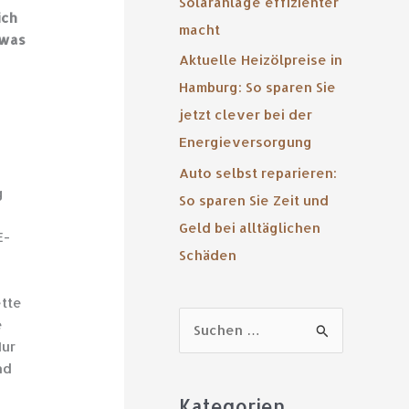
Solaranlage effizienter
ich
macht
 was
Aktuelle Heizölpreise in
Hamburg: So sparen Sie
jetzt clever bei der
Energieversorgung
Auto selbst reparieren:
g
So sparen Sie Zeit und
Geld bei alltäglichen
E-
Schäden
ette
e
S
Nur
u
nd
c
Kategorien