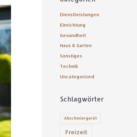
h
e
Dienstleistungen
n
Einrichtung
n
Gesundheit
a
Haus & Garten
c
Sonstiges
h
Technik
:
Uncategorized
Schlagwörter
Abschmiergerät
Freizeit