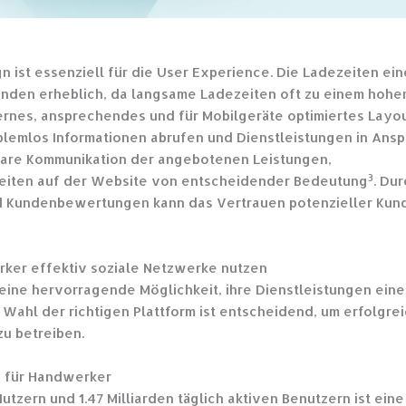
ist essenziell für die User Experience. Die Ladezeiten ein
unden erheblich, da langsame Ladezeiten oft zu einem hohe
ernes, ansprechendes und für Mobilgeräte optimiertes Layo
oblemlos Informationen abrufen und Dienstleistungen in Ans
klare Kommunikation der angebotenen Leistungen,
3
keiten auf der Website von entscheidender Bedeutung
. Du
nd Kundenbewertungen kann das Vertrauen potenzieller Kun
rker effektiv soziale Netzwerke nutzen
eine hervorragende Möglichkeit, ihre Dienstleistungen ein
e Wahl der richtigen Plattform ist entscheidend, um erfolgre
u betreiben.
n für Handwerker
utzern und 1.47 Milliarden täglich aktiven Benutzern ist eine