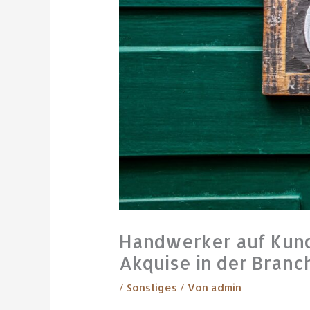
Handwerker auf Kund
Akquise in der Branc
/
Sonstiges
/ Von
admin