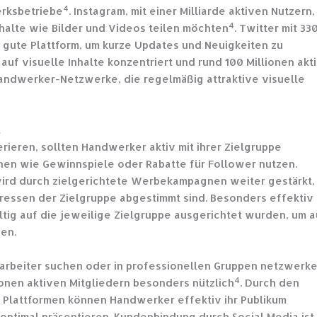
4
erksbetriebe
. Instagram, mit einer Milliarde aktiven Nutzern, 
4
nhalte wie Bilder und Videos teilen möchten
. Twitter mit 33
e gute Plattform, um kurze Updates und Neuigkeiten zu
h auf visuelle Inhalte konzentriert und rund 100 Millionen akt
 Handwerker-Netzwerke, die regelmäßig attraktive visuelle
a
ieren, sollten Handwerker aktiv mit ihrer Zielgruppe
nen wie Gewinnspiele oder Rabatte für Follower nutzen.
ird durch zielgerichtete Werbekampagnen weiter gestärkt,
eressen der Zielgruppe abgestimmt sind. Besonders effektiv 
tig auf die jeweilige Zielgruppe ausgerichtet wurden, um a
en.
tarbeiter suchen oder in professionellen Gruppen netzwerk
4
lionen aktiven Mitgliedern besonders nützlich
. Durch den
 Plattformen können Handwerker effektiv ihr Publikum
optimal präsentieren. Kundenbindung durch Social Media ist