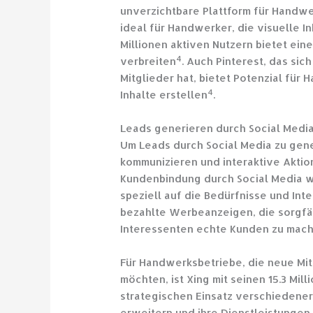
unverzichtbare Plattform für Handw
ideal für Handwerker, die visuelle I
Millionen aktiven Nutzern bietet ein
4
verbreiten
. Auch Pinterest, das sic
Mitglieder hat, bietet Potenzial für
4
Inhalte erstellen
.
Leads generieren durch Social Medi
Um Leads durch Social Media zu gener
kommunizieren und interaktive Aktio
Kundenbindung durch Social Media w
speziell auf die Bedürfnisse und Int
bezahlte Werbeanzeigen, die sorgfäl
Interessenten echte Kunden zu mach
Für Handwerksbetriebe, die neue Mi
möchten, ist Xing mit seinen 15.3 Mil
strategischen Einsatz verschiedener
erweitern und ihre Dienstleistungen 